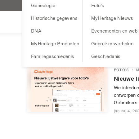
Genealogie
Foto's
Bezoek MyHeritage.nl
Historische gegevens
MyHeritage Nieuws
Blog
DNA
Evenementen en webi
MyHeritage Producten
Gebruikersverhalen
Lijstweergave foto’s
Familiegeschiedenis
Geschiedenis
FOTO'S
M
Nieuwe l
We introduc
ontworpen o
Gebruikers 
januari 4, 20