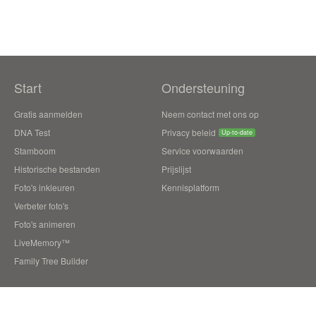
Start
Ondersteuning
Gratis aanmelden
Neem contact met ons op
DNA Test
Privacy beleid
Up-to-date
Stamboom
Service voorwaarden
Historische bestanden
Prijslijst
Foto's inkleuren
Kennisplatform
Verbeter foto's
Foto's animeren
LiveMemory™
Family Tree Builder
Blog