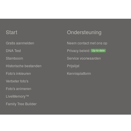
Start
Ondersteuning
Gratis aanmelden
Neem contact met ons op
DNA Test
Privacy beleid
Up-to-date
Stamboom
Service voorwaarden
Historische bestanden
Prijslijst
Foto's inkleuren
Kennisplatform
Verbeter foto's
Foto's animeren
LiveMemory™
Family Tree Builder
Blog