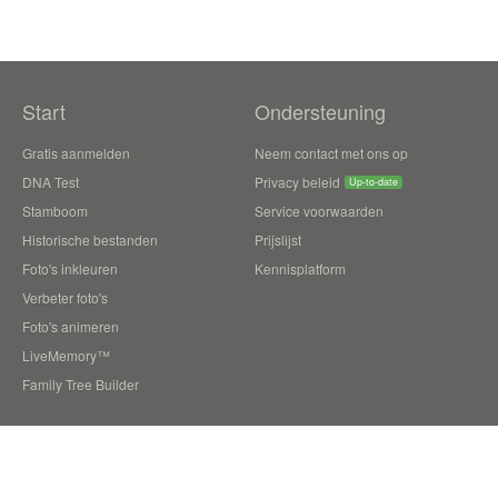
Start
Ondersteuning
Gratis aanmelden
Neem contact met ons op
DNA Test
Privacy beleid
Up-to-date
Stamboom
Service voorwaarden
Historische bestanden
Prijslijst
Foto's inkleuren
Kennisplatform
Verbeter foto's
Foto's animeren
LiveMemory™
Family Tree Builder
Blog