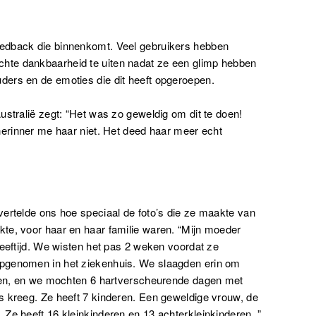
edback die binnenkomt. Veel gebruikers hebben
te dankbaarheid te uiten nadat ze een glimp hebben
ers en de emoties die dit heeft opgeroepen.
ustralië zegt: “Het was zo geweldig om dit te doen!
herinner me haar niet. Het deed haar meer echt
vertelde ons hoe speciaal de foto’s die ze maakte van
te, voor haar en haar familie waren. “Mijn moeder
leeftijd. We wisten het pas 2 weken voordat ze
pgenomen in het ziekenhuis. We slaagden erin om
rgen, en we mochten 6 hartverscheurende dagen met
s kreeg. Ze heeft 7 kinderen. Een geweldige vrouw, de
Ze heeft 16 kleinkinderen en 13 achterkleinkinderen. ”