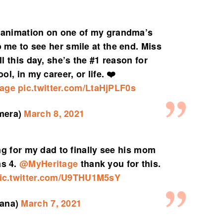
 animation on one of my grandma’s
 me to see her smile at the end. Miss
ll this day, she’s the #1 reason for
ol, in my career, or life. ❤️
age
pic.twitter.com/LtaHjPLF0s
amera)
March 8, 2021
ing for my dad to finally see his mom
as 4.
@MyHeritage
thank you for this.
ic.twitter.com/U9THU1M5sY
hana)
March 7, 2021