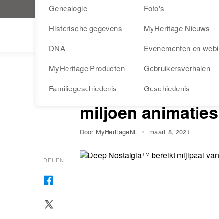
Genealogie
Foto's
Bezoek MyHeritage.nl
Historische gegevens
MyHeritage Nieuws
Blog
DNA
Evenementen en webi
MyHeritage Producten
Gebruikersverhalen
FOTO'S
MYHERITAGE PRODUCTEN
Deep Nostalgia™ b
Familiegeschiedenis
Geschiedenis
miljoen animaties
Door MyHeritageNL
maart 8, 2021
DELEN