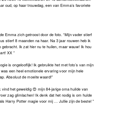
jaar oud, op haar trouwdag, een van Emma’s favoriete
de Emma zich getroost door de foto. “Mijn vader stierf
us stierf 8 maanden na haar. Na 3 jaar rouwen heb ik
 gebracht. Ik zat hier nu te huilen, maar wauw! Ik hou
art! XX ”
gie is ongelooflijk! Ik gebruikte het met foto’s van mijn
 was een heel emotionele ervaring voor mijn hele
hap. Absoluut de moeite waard!”
Ik vind het geweldig 😍 mijn 84-jarige oma huilde van
oer zag glimlachen! Ik denk dat het nodig is om hulde
s Harry Potter magie voor mij … Jullie zijn de beste! ”