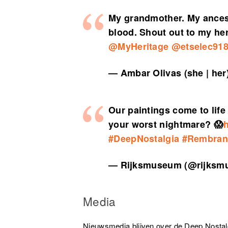
My grandmother. My ancesto
blood. Shout out to my her
@MyHeritage
@etselec91
— Ambar Olivas (she | he
Our paintings come to life
your worst nightmare? 😱
#DeepNostalgia
#Rembran
— Rijksmuseum (@rijks
Media
Nieuwsmedia blijven over de Deep Nostalg