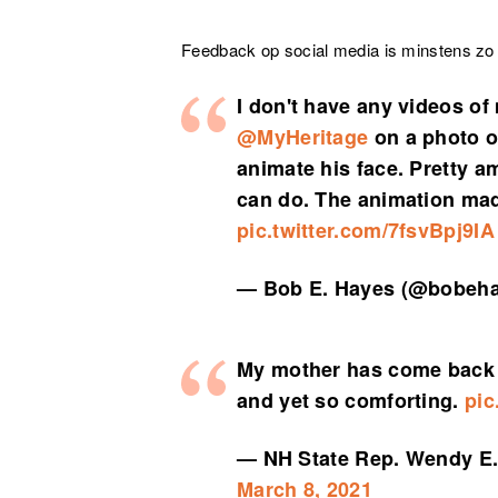
Feedback op social media is minstens zo 
I don't have any videos of 
@MyHeritage
on a photo o
animate his face. Pretty 
can do. The animation mad
pic.twitter.com/7fsvBpj9IA
— Bob E. Hayes (@bobeh
My mother has come back
and yet so comforting.
pic
— NH State Rep. Wendy 
March 8, 2021