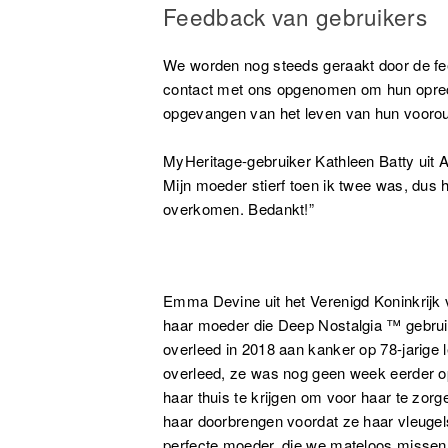
Feedback van gebruikers
We worden nog steeds geraakt door de fe
contact met ons opgenomen om hun oprech
opgevangen van het leven van hun vooroud
MyHeritage-gebruiker Kathleen Batty uit A
Mijn moeder stierf toen ik twee was, dus 
overkomen. Bedankt!”
Emma Devine uit het Verenigd Koninkrijk 
haar moeder die Deep Nostalgia ™ gebruik
overleed in 2018 aan kanker op 78-jarige 
overleed, ze was nog geen week eerder o
haar thuis te krijgen om voor haar te zo
haar doorbrengen voordat ze haar vleugel
perfecte moeder, die we mateloos missen. 