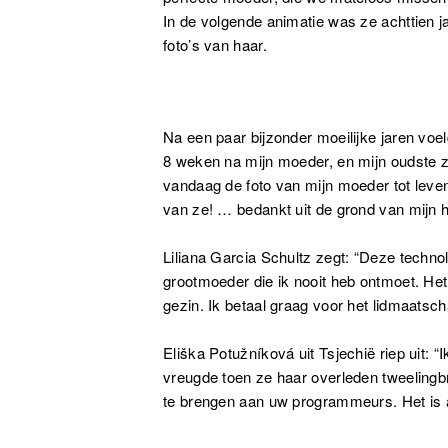
In de volgende animatie was ze achttien 
foto’s van haar.
Na een paar bijzonder moeilijke jaren voel
8 weken na mijn moeder, en mijn oudste z
vandaag de foto van mijn moeder tot leven
van ze! … bedankt uit de grond van mijn h
Liliana Garcia Schultz zegt: “Deze technolo
grootmoeder die ik nooit heb ontmoet. Het
gezin. Ik betaal graag voor het lidmaatsc
Eliška Potužníková uit Tsjechië riep uit: “
vreugde toen ze haar overleden tweelingbr
te brengen aan uw programmeurs. Het is al