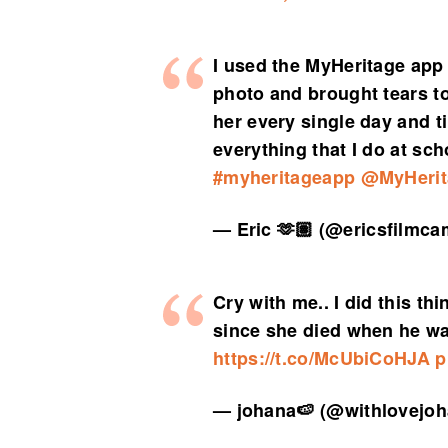
I used the MyHeritage app
photo and brought tears to
her every single day and ti
everything that I do at scho
#myheritageapp
@MyHerit
— Eric 🫶🏽 (@ericsfilmc
Cry with me.. I did this th
since she died when he w
https://t.co/McUbiCoHJA
p
— johana🍉 (@withlovejo