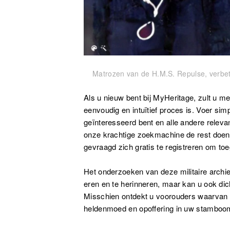
Matrozen van de H.M.S. Repulse, verbet
Als u nieuw bent bij MyHeritage, zult u 
eenvoudig en intuïtief proces is. Voer s
geïnteresseerd bent en alle andere relevan
onze krachtige zoekmachine de rest doen. 
gevraagd zich gratis te registreren om toe
Het onderzoeken van deze militaire archie
eren en te herinneren, maar kan u ook dic
Misschien ontdekt u voorouders waarvan u 
heldenmoed en opoffering in uw stamboom 