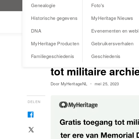
Genealogie
Foto's
Bezoek MyHeritage.nl
Historische gegevens
MyHeritage Nieuws
Blog
DNA
Evenementen en webi
MyHeritage Producten
Gebruikersverhalen
HISTORISCHE GEGEVENS
Ter ere van onze 
Familiegeschiedenis
Geschiedenis
tot militaire arc
Door MyHeritageNL
mei 25, 2023
DELEN