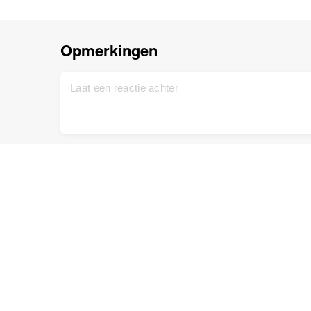
Opmerkingen
Start
Ondersteuning
Gratis aanmelden
Neem contact met ons op
DNA Test
Privacy beleid
Up-to-date
Stamboom
Service voorwaarden