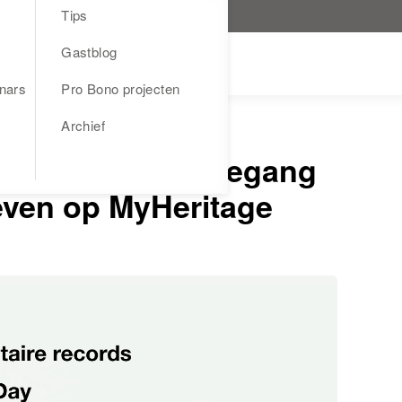
Tips
Gastblog
nars
Pro Bono projecten
Archief
helden: gratis toegang
hieven op MyHeritage