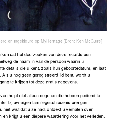
erd en ingekleurd op MyHeritage [Bron: Ken McGuire]
merken dat het doorzoeken van deze records een
impelweg de naam in van de persoon waarin u
te details die u kent, zoals hun geboortedatum, en laat
Als u nog geen geregistreerd lid bent, wordt u
gang te krijgen tot deze gratis gegevens.
ven helpt niet alleen degenen die hebben gediend te
hter bij uw eigen familiegeschiedenis brengen.
niet wist dat u ze had, ontdekt u verhalen over
en krijgt u een diepere waardering voor het verleden.