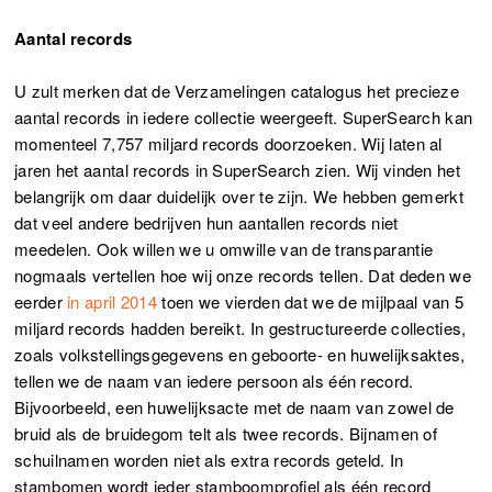
Aantal records
U zult merken dat de Verzamelingen catalogus het precieze
aantal records in iedere collectie weergeeft. SuperSearch kan
momenteel 7,757 miljard records doorzoeken. Wij laten al
jaren het aantal records in SuperSearch zien. Wij vinden het
belangrijk om daar duidelijk over te zijn. We hebben gemerkt
dat veel andere bedrijven hun aantallen records niet
meedelen. Ook willen we u omwille van de transparantie
nogmaals vertellen hoe wij onze records tellen. Dat deden we
eerder
in april 2014
toen we vierden dat we de mijlpaal van 5
miljard records hadden bereikt. In gestructureerde collecties,
zoals volkstellingsgegevens en geboorte- en huwelijksaktes,
tellen we de naam van iedere persoon als één record.
Bijvoorbeeld, een huwelijksacte met de naam van zowel de
bruid als de bruidegom telt als twee records. Bijnamen of
schuilnamen worden niet als extra records geteld. In
stambomen wordt ieder stamboomprofiel als één record