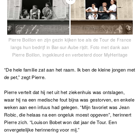
Pierre Boillon en zijn gezin kijken toe als de Tour de France
langs hun bedrijf in Bar-sur-Aube rijdt. Foto met dank aan
Pierre Boillon, ingekleurd en verbeterd door MyHeritage
“De hele familie zat aan het raam. Ik ben de kleine jongen met
de pet,” zegt Pierre.
Pierre vertelt dat hij net uit het ziekenhuis was ontslagen,
waar hij na een medische fout bijna was gestorven, en enkele
weken aan een infuus had gelegen. “Mijn favoriet was Jean
Robic, die helaas na een ongeluk moest opgeven”, herinnert
Pierre zich. “Louison Bobet won dat jaar de Tour. Een
onvergetelijke herinnering voor mij.”