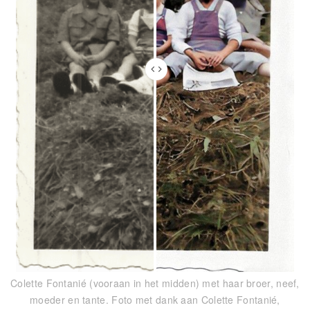
Colette Fontanié (vooraan in het midden) met haar broer, neef,
moeder en tante. Foto met dank aan Colette Fontanié,