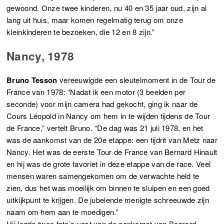
gewoond. Onze twee kinderen, nu 40 en 35 jaar oud, zijn al
lang uit huis, maar komen regelmatig terug om onze
kleinkinderen te bezoeken, die 12 en 8 zijn.”
Nancy, 1978
Bruno Tesson
vereeuwigde een sleutelmoment in de Tour de
France van 1978: “Nadat ik een motor (3 beelden per
seconde) voor mijn camera had gekocht, ging ik naar de
Cours Léopold in Nancy om hem in te wijden tijdens de Tour
de France,” vertelt Bruno. “De dag was 21 juli 1978, en het
was de aankomst van de 20e etappe: een tijdrit van Metz naar
Nancy. Het was de eerste Tour de France van Bernard Hinault
en hij was de grote favoriet in deze etappe van de race. Veel
mensen waren samengekomen om de verwachte held te
zien, dus het was moeilijk om binnen te sluipen en een goed
uitkijkpunt te krijgen. De jubelende menigte schreeuwde zijn
naam om hem aan te moedigen.”
Hij legde twee foto’s vast van de aankomst van Bernard