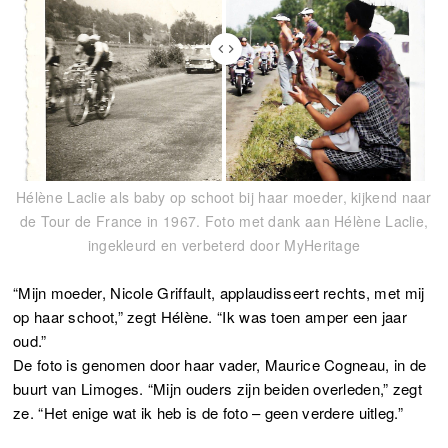
Hélène Laclie als baby op schoot bij haar moeder, kijkend naar
de Tour de France in 1967. Foto met dank aan Hélène Laclie,
ingekleurd en verbeterd door MyHeritage
“Mijn moeder, Nicole Griffault, applaudisseert rechts, met mij
op haar schoot,” zegt Hélène. “Ik was toen amper een jaar
oud.”
De foto is genomen door haar vader, Maurice Cogneau, in de
buurt van Limoges. “Mijn ouders zijn beiden overleden,” zegt
ze. “Het enige wat ik heb is de foto – geen verdere uitleg.”