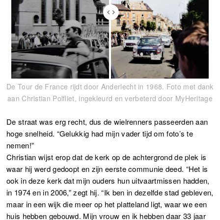
De Tour de France rijdt door Anderlecht in 1968. Foto met dank
aan Christian Polfliet, ingekleurd en verbeterd door MyHeritage
De straat was erg recht, dus de wielrenners passeerden aan
hoge snelheid. “Gelukkig had mijn vader tijd om foto’s te
nemen!”
Christian wijst erop dat de kerk op de achtergrond de plek is
waar hij werd gedoopt en zijn eerste communie deed. “Het is
ook in deze kerk dat mijn ouders hun uitvaartmissen hadden,
in 1974 en in 2006,” zegt hij. “Ik ben in dezelfde stad gebleven,
maar in een wijk die meer op het platteland ligt, waar we een
huis hebben gebouwd. Mijn vrouw en ik hebben daar 33 jaar