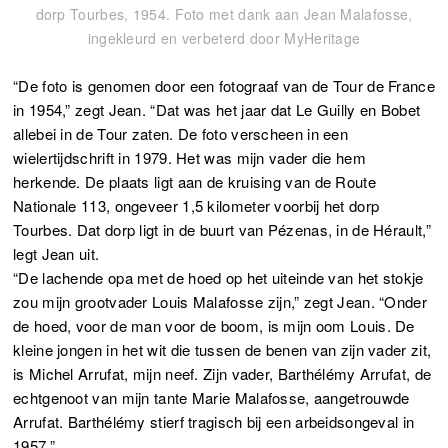
dorp Tourbes, 1954. Foto met dank aan Jean Malafosse,
ingekleurd en verbeterd door MyHeritage
“De foto is genomen door een fotograaf van de Tour de France
in 1954,” zegt Jean. “Dat was het jaar dat Le Guilly en Bobet
allebei in de Tour zaten. De foto verscheen in een
wielertijdschrift in 1979. Het was mijn vader die hem
herkende. De plaats ligt aan de kruising van de Route
Nationale 113, ongeveer 1,5 kilometer voorbij het dorp
Tourbes. Dat dorp ligt in de buurt van Pézenas, in de Hérault,”
legt Jean uit.
“De lachende opa met de hoed op het uiteinde van het stokje
zou mijn grootvader Louis Malafosse zijn,” zegt Jean. “Onder
de hoed, voor de man voor de boom, is mijn oom Louis. De
kleine jongen in het wit die tussen de benen van zijn vader zit,
is Michel Arrufat, mijn neef. Zijn vader, Barthélémy Arrufat, de
echtgenoot van mijn tante Marie Malafosse, aangetrouwde
Arrufat. Barthélémy stierf tragisch bij een arbeidsongeval in
1957.”