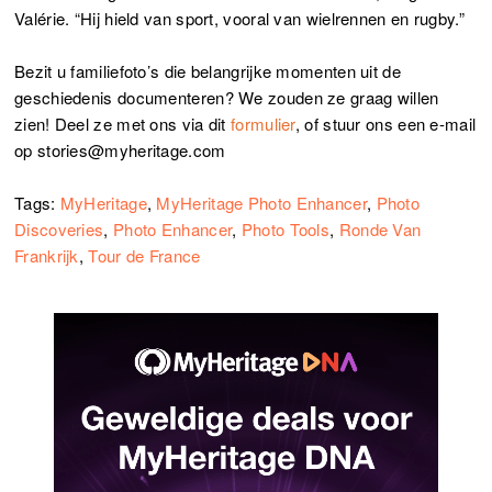
Valérie. “Hij hield van sport, vooral van wielrennen en rugby.”
Bezit u familiefoto’s die belangrijke momenten uit de
geschiedenis documenteren? We zouden ze graag willen
zien! Deel ze met ons via dit
formulier
, of stuur ons een e-mail
op stories@myheritage.com
Tags:
MyHeritage
,
MyHeritage Photo Enhancer
,
Photo
Discoveries
,
Photo Enhancer
,
Photo Tools
,
Ronde Van
Frankrijk
,
Tour de France