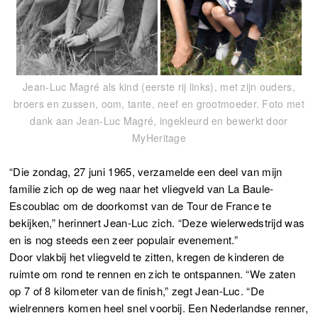
Jean-Luc Magré als kind (eerste rij links), met zijn ouders,
broers en zussen, oom, tante, neef en grootmoeder. Foto met
dank aan Jean-Luc Magré, ingekleurd en bewerkt door
MyHeritage
“Die zondag, 27 juni 1965, verzamelde een deel van mijn
familie zich op de weg naar het vliegveld van La Baule-
Escoublac om de doorkomst van de Tour de France te
bekijken,” herinnert Jean-Luc zich. “Deze wielerwedstrijd was
en is nog steeds een zeer populair evenement.”
Door vlakbij het vliegveld te zitten, kregen de kinderen de
ruimte om rond te rennen en zich te ontspannen. “We zaten
op 7 of 8 kilometer van de finish,” zegt Jean-Luc. “De
wielrenners komen heel snel voorbij. Een Nederlandse renner,