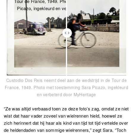
Custodio Dos Reis neemt deel aan de wedstrijd in de Tour de
France, 1949. Photo met toestemming Sara Picazo, ingekleurd
en verbeterd door MyHeritage
“Ze was altijd verbaasd toen ze deze foto’s zag, omdat ze niet
wist dat haar vader zoveel van wielrennen hield, hoewel ze
zich herinnert dat hij haar als kind van tijd tot tijd vertelde over
de heldendaden van sommige wielrenners,” zegt Sara. “Toch