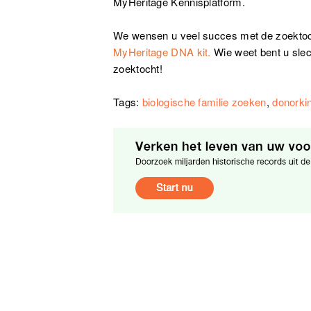
MyHeritage Kennisplatform.
We wensen u veel succes met de zoektoch
MyHeritage DNA kit.
Wie weet bent u sle
zoektocht!
Tags:
biologische familie zoeken
,
donorki