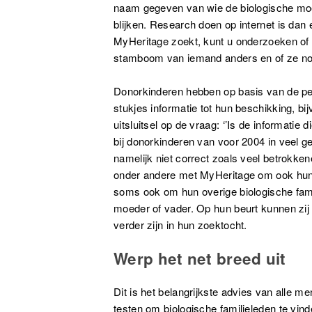
naam gegeven van wie de biologische moe
blijken. Research doen op internet is dan
MyHeritage zoekt, kunt u onderzoeken of
stamboom van iemand anders en of ze nog in
Donorkinderen hebben op basis van de peri
stukjes informatie tot hun beschikking, bi
uitsluitsel op de vraag: ‘’Is de informatie 
bij donorkinderen van voor 2004 in veel gev
namelijk niet correct zoals veel betrokk
onder andere met MyHeritage om ook hun h
soms ook om hun overige biologische fami
moeder of vader. Op hun beurt kunnen zij 
verder zijn in hun zoektocht.
Werp het net breed uit
Dit is het belangrijkste advies van alle 
testen om biologische familieleden te vin