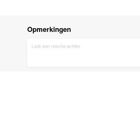
Opmerkingen
Start
Ondersteuning
Gratis aanmelden
Neem contact met ons op
DNA Test
Privacy beleid
Up-to-date