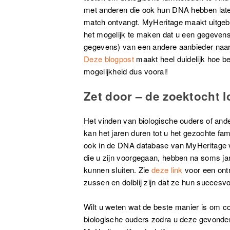
met anderen die ook hun DNA hebben laten
match ontvangt. MyHeritage maakt uitgeb
het mogelijk te maken dat u een gegeve
gegevens) van een andere aanbieder naa
Deze blogpost
maakt heel duidelijk hoe bel
mogelijkheid dus vooral!
Zet door – de zoektocht l
Het vinden van biologische ouders of and
kan het jaren duren tot u het gezochte fami
ook in de DNA database van MyHeritage 
die u zijn voorgegaan, hebben na soms jare
kunnen sluiten. Zie
deze link
voor een ont
zussen en dolblij zijn dat ze hun succesv
Wilt u weten wat de beste manier is om 
biologische ouders zodra u deze gevonden