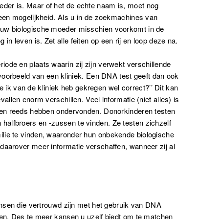
der is. Maar of het de echte naam is, moet nog
 een mogelijkheid. Als u in de zoekmachines van
 uw biologische moeder misschien voorkomt in de
 leven is. Zet alle feiten op een rij en loop deze na.
ode en plaats waarin zij zijn verwekt verschillende
jvoorbeeld van een kliniek. Een DNA test geeft dan ook
die ik van de kliniek heb gekregen wel correct?’’ Dit kan
allen enorm verschillen. Veel informatie (niet alles) is
enen reeds hebben ondervonden. Donorkinderen testen
alfbroers en -zussen te vinden. Ze testen zichzelf
lie te vinden, waaronder hun onbekende biologische
daarover meer informatie verschaffen, wanneer zij al
mensen die vertrouwd zijn met het gebruik van DNA
den. Des te meer kansen u uzelf biedt om te matchen