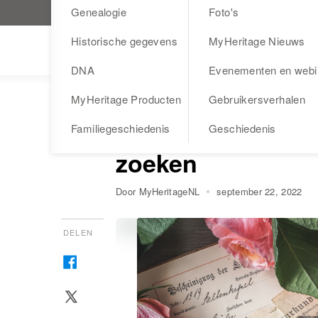
Genealogie
Foto's
Bezoek MyHeritage.nl
Historische gegevens
MyHeritage Nieuws
Blog
DNA
Evenementen en webi
MyHeritage Producten
Gebruikersverhalen
DNA
Tips om uw biolo
Familiegeschiedenis
Geschiedenis
zoeken
Door MyHeritageNL
september 22, 2022
DELEN