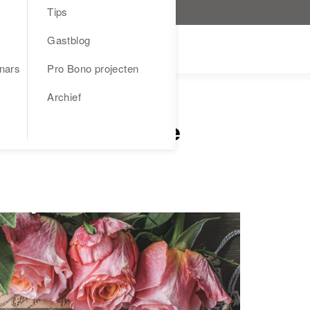
Tips
Gastblog
nars
Pro Bono projecten
Archief
gische ouders te