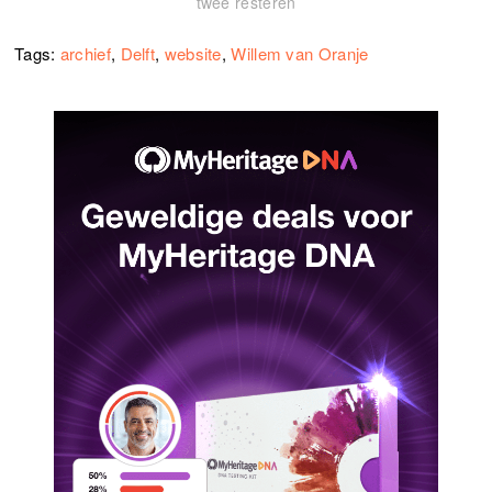
twee resteren
Tags:
archief
,
Delft
,
website
,
Willem van Oranje