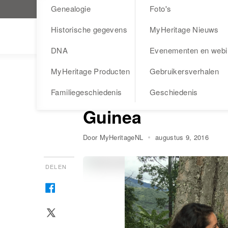
Genealogie
Foto's
Bezoek MyHeritage.nl
Historische gegevens
MyHeritage Nieuws
Blog
DNA
Evenementen en webi
MyHeritage Producten
Gebruikersverhalen
EVENEMENTEN EN WEBINARS
MYHERITAG
Tribal Quest: ter
Familiegeschiedenis
Geschiedenis
Guinea
Door MyHeritageNL
augustus 9, 2016
DELEN