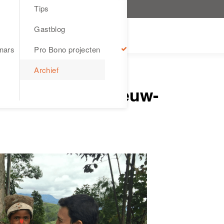
Tips
Gastblog
nars
Pro Bono projecten
Archief
E NIEUWS
PRO BONO PROJECTEN
ug uit Papoea-Nieuw-