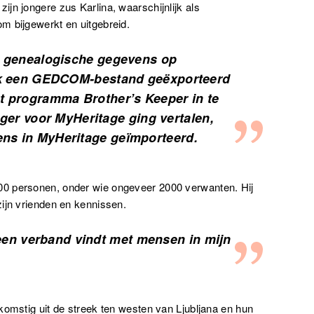
jn jongere zus Karlina, waarschijnlijk als
m bijgewerkt en uitgebreid.
n genealogische gegevens op
ik een GEDCOM-bestand geëxporteerd
t programma Brother’s Keeper in te
liger voor MyHeritage ging vertalen,
s in MyHeritage geïmporteerd.
0 personen, onder wie ongeveer 2000 verwanten. Hij
ijn vrienden en kennissen.
ik een verband vindt met mensen in mijn
komstig uit de streek ten westen van Ljubljana en hun