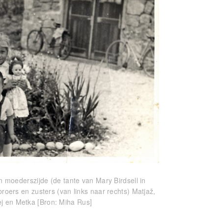
n moederszijde (de tante van Mary Birdsell in
roers en zusters (van links naar rechts) Matjaž,
j en Metka [Bron: Miha Rus]