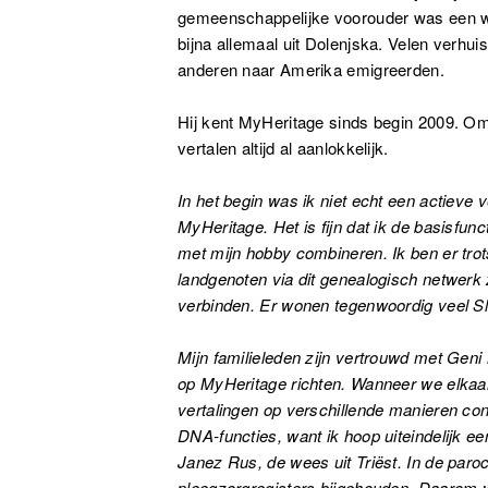
gemeenschappelijke voorouder was een we
bijna allemaal uit Dolenjska. Velen verhui
anderen naar Amerika emigreerden.
Hij kent MyHeritage sinds begin 2009. Omd
vertalen altijd al aanlokkelijk.
In het begin was ik niet echt een actieve 
MyHeritage. Het is fijn dat ik de basisfunc
met mijn hobby combineren. Ik ben er trots
landgenoten via dit genealogisch netwerk z
verbinden. Er wonen tegenwoordig veel Sl
Mijn familieleden zijn vertrouwd met Geni
op MyHeritage richten. Wanneer we elkaa
vertalingen op verschillende manieren con
DNA-functies, want ik hoop uiteindelijk e
Janez Rus, de wees uit Triëst. In de par
pleegzorgregisters bijgehouden. Daarom w