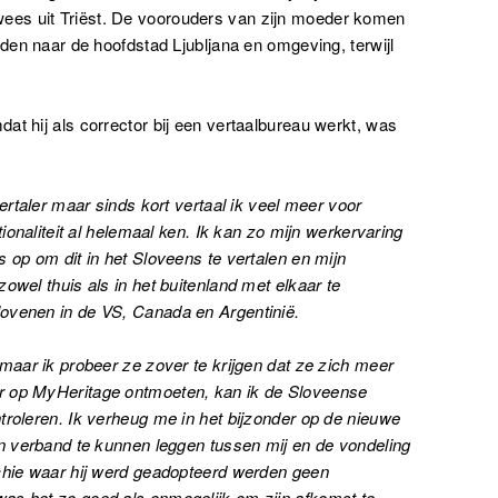
es uit Triëst. De voorouders van zijn moeder komen
sden naar de hoofdstad Ljubljana en omgeving, terwijl
at hij als corrector bij een vertaalbureau werkt, was
vertaler maar sinds kort vertaal ik veel meer voor
tionaliteit al helemaal ken. Ik kan zo mijn werkervaring
 op om dit in het Sloveens te vertalen en mijn
owel thuis als in het buitenland met elkaar te
ovenen in de VS, Canada en Argentinië.
 maar ik probeer ze zover te krijgen dat ze zich meer
r op MyHeritage ontmoeten, kan ik de Sloveense
troleren. Ik verheug me in het bijzonder op de nieuwe
en verband te kunnen leggen tussen mij en de vondeling
ochie waar hij werd geadopteerd werden geen
as het zo goed als onmogelijk om zijn afkomst te