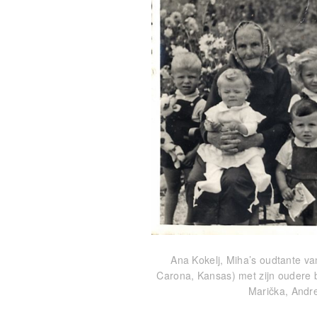
Ana Kokelj, Miha’s oudtante va
Carona, Kansas) met zijn oudere b
Marička, Andre