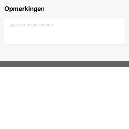
Opmerkingen
Start
Ondersteuning
Gratis aanmelden
Neem contact met ons op
DNA Test
Privacy beleid
Up-to-date
Stamboom
Service voorwaarden
Historische bestanden
Prijslijst
Foto's inkleuren
Kennisplatform
Verbeter foto's