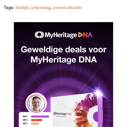
Tags:
fotolijst
,
prijsvraag
,
zomervakantie