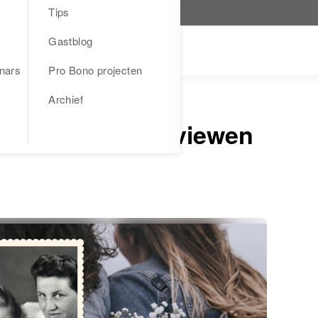
Tips
Gastblog
nars
Pro Bono projecten
Archief
moeder te interviewen