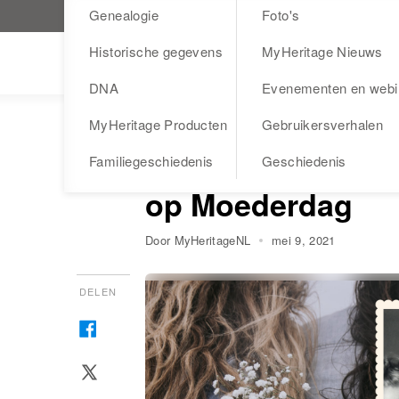
Genealogie
Foto's
Bezoek MyHeritage.nl
Historische gegevens
MyHeritage Nieuws
Blog
DNA
Evenementen en webi
MyHeritage Producten
Gebruikersverhalen
TIPS
26 vragen om uw 
Familiegeschiedenis
Geschiedenis
op Moederdag
Door MyHeritageNL
mei 9, 2021
DELEN