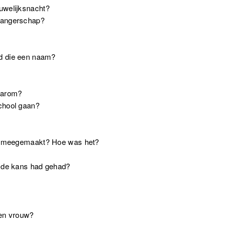
uwelijksnacht?
zwangerschap?
ad die een naam?
aarom?
chool gaan?
ft meegemaakt? Hoe was het?
u de kans had gehad?
een vrouw?