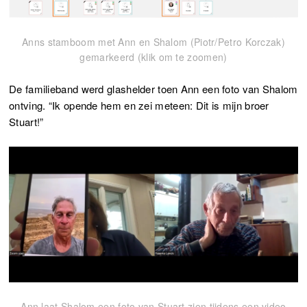
Anns stamboom met Ann en Shalom (Piotr/Petro Korczak)
gemarkeerd (klik om te zoomen)
De familieband werd glashelder toen Ann een foto van Shalom
ontving. “Ik opende hem en zei meteen: Dit is mijn broer
Stuart!”
Ann laat Shalom een foto van Stuart zien tijdens een video