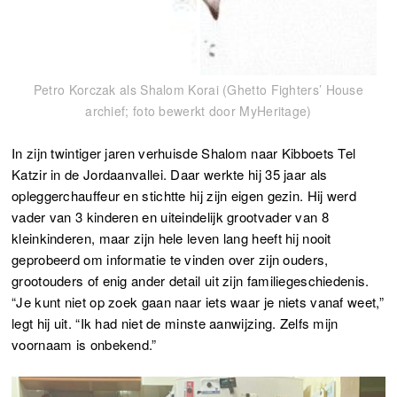
Petro Korczak als Shalom Korai (Ghetto Fighters’ House
archief; foto bewerkt door MyHeritage)
In zijn twintiger jaren verhuisde Shalom naar Kibboets Tel
Katzir in de Jordaanvallei. Daar werkte hij 35 jaar als
opleggerchauffeur en stichtte hij zijn eigen gezin. Hij werd
vader van 3 kinderen en uiteindelijk grootvader van 8
kleinkinderen, maar zijn hele leven lang heeft hij nooit
geprobeerd om informatie te vinden over zijn ouders,
grootouders of enig ander detail uit zijn familiegeschiedenis.
“Je kunt niet op zoek gaan naar iets waar je niets vanaf weet,”
legt hij uit. “Ik had niet de minste aanwijzing. Zelfs mijn
voornaam is onbekend.”