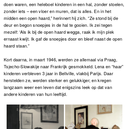
doen waren, een heleboel kinderen in een hal, zonder stoelen,
zonder iets – een vloer en muren, dat is alles. En in het
midden een open haard,” herinnert hij zich. “Ze stond bij de
deur en begon snoepjes in de hal te gooien. Ik zei tegen
mezelf: ‘Als ik bij de open haard wegga, raak ik mijn plek
ernaast kwijt. Ik gaf de snoepjes door en bleef naast de open
haard staan.”
Kort daarna, in maart 1946, werden ze allemaal via Praag,
Tsjecho-Slowakije naar Frankrijk gesmokkeld. Lena en “haar”
kinderen verbleven 3 jaar in Bellville, vlakbij Parijs. Daar
herstelden ze, werden sterker en gelukkiger, en kregen
langzaam weer een leven dat enigszins leek op dat van
andere kinderen van hun leeftijd.