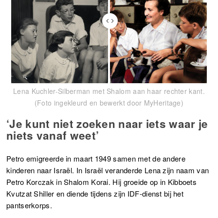
Lena Kuchler-Silberman met Shalom aan haar rechter kant.
(Foto ingekleurd en bewerkt door MyHeritage)
‘Je kunt niet zoeken naar iets waar je
niets vanaf weet’
Petro emigreerde in maart 1949 samen met de andere
kinderen naar Israël. In Israël veranderde Lena zijn naam van
Petro Korczak in Shalom Korai. Hij groeide op in Kibboets
Kvutzat Shiller en diende tijdens zijn IDF-dienst bij het
pantserkorps.