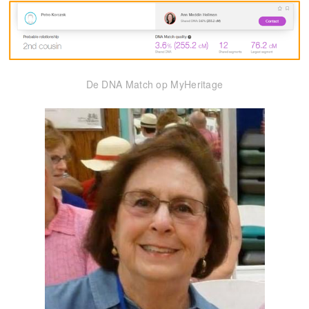
De DNA Match op MyHeritage