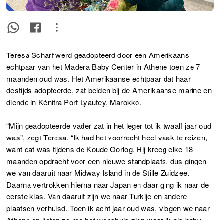
Teresa Scharf werd geadopteerd door een Amerikaans
echtpaar van het Madera Baby Center in Athene toen ze 7
maanden oud was. Het Amerikaanse echtpaar dat haar
destijds adopteerde, zat beiden bij de Amerikaanse marine en
diende in Kénitra Port Lyautey, Marokko.
“Mijn geadopteerde vader zat in het leger tot ik twaalf jaar oud
was”, zegt Teresa. “Ik had het voorrecht heel vaak te reizen,
want dat was tijdens de Koude Oorlog. Hij kreeg elke 18
maanden opdracht voor een nieuwe standplaats, dus gingen
we van daaruit naar Midway Island in de Stille Zuidzee.
Daarna vertrokken hierna naar Japan en daar ging ik naar de
eerste klas. Van daaruit zijn we naar Turkije en andere
plaatsen verhuisd. Toen ik acht jaar oud was, vlogen we naar
Athene en lieten ze me het weeshuis zien waar ik als baby